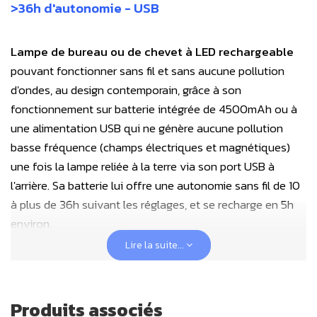
>36h d'autonomie - USB
Lampe de bureau ou de chevet à LED rechargeable
pouvant fonctionner sans fil et sans aucune pollution
d'ondes, au design contemporain, grâce à son
fonctionnement sur batterie intégrée de 4500mAh ou à
une alimentation USB qui ne génère aucune pollution
basse fréquence (champs électriques et magnétiques)
une fois la lampe reliée à la terre via son port USB à
l'arrière. Sa batterie lui offre une autonomie sans fil de 10
à plus de 36h suivant les réglages, et se recharge en 5h
environ.
Lire la suite...
Pour le rechargement de la lampe de bureau USB, nous
conseillons d'utiliser un
chargeur multiprises USB-
Produits associés
A/USB-C avec câble USB-A de mise à la terre
. Ce