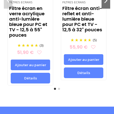
notamment :
FILTRES ECRANS
FILTRES ECRANS
Filtre écran en
Filtre écran anti-
Écrans d'ordinateurs TFT et LED
verre acrylique
reflet et anti-
Téléviseurs à écran plat
anti-lumière
lumière bleue
Écrans de smartphones
bleue pour PC et
pour PC et TV -
TV - 12,5 à 55"
12,5 à 32" pouces
Éclairage artificiel dans les espaces de travail
pouces
(5)
Chaque modèle de lunettes propose deux types
(3)
55,90 €
de verres au choix :
51,90 €
Modèle "LiNDAU PRO L709"
🟠
: Verres orange
Ajouter au panier
Ajouter au panier
offrant une protection maximale contre la lumière
bleue. Idéal pour bloquer les rayonnements bleus
Détails
Détails
émis par l'éclairage des écrans plats et d'autres
sources artificielles comme les lampes fluorescentes
économiques. Bien que la filtration soit optimale,
elle peut légèrement réduire la perception des
couleurs.
Modèle "
LiNDAU LiTE L704
"
🟡
: Verres jaunes