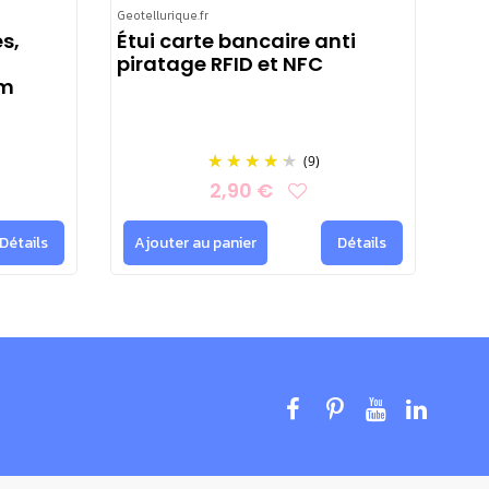
Geotellurique.fr
s,
Étui carte bancaire anti
piratage RFID et NFC
cm
(9)
2,90 €
Détails
Ajouter au panier
Détails
ien positionné : le blindage ne doit pas être interrompu.