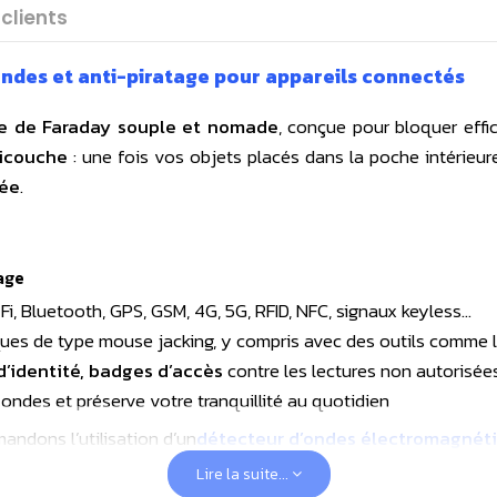
 clients
ndes et anti-piratage pour appareils connectés
e de Faraday souple et nomade
, conçue pour bloquer eff
icouche
: une fois vos objets placés dans la poche intérieur
pée
.
age
Fi, Bluetooth, GPS, GSM, 4G, 5G, RFID, NFC, signaux keyless...
aques de type mouse jacking, y compris avec des outils comme 
d’identité, badges d’accès
contre les lectures non autorisée
x ondes et préserve votre tranquillité au quotidien
andons l’utilisation d’un
détecteur d’ondes électromagnét
ute immédiate des niveaux de signal.
Lire la suite...