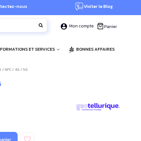
tactez-nous
Visiter le Blog
Mon compte
Panier
, FORMATIONS ET SERVICES
BONNES AFFAIRES
/ NFC / 4G / 5G
G
panier