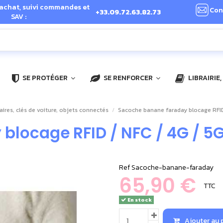
 achat, suivi commandes et
Con
+33.09.72.63.82.73
SAV :
SE PROTÉGER
SE RENFORCER
LIBRAIRIE
aires, clés de voiture, objets connectés
Sacoche banane faraday blocage RFID 
blocage RFID / NFC / 4G / 5
Ref
Sacoche-banane-faraday
65,90 €
TTC
En stock
Ajouter au 