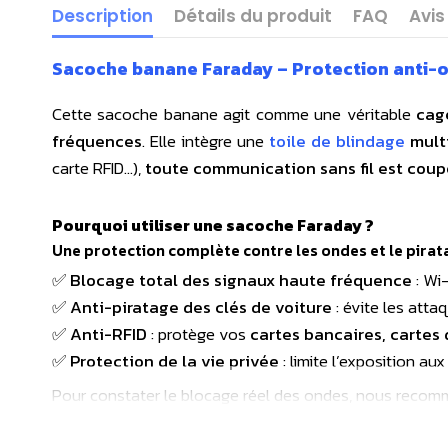
Description
Détails du produit
FAQ
Avis
Sacoche banane Faraday – Protection anti-o
Cette sacoche banane agit comme une véritable
cag
fréquences
. Elle intègre une
toile de blindage
mult
carte RFID...),
toute communication sans fil est cou
Pourquoi utiliser une sacoche Faraday ?
Une protection complète contre les ondes et le pirat
✅
Blocage total des signaux haute fréquence
: Wi-
✅
Anti-piratage des clés de voiture
: évite les att
✅
Anti-RFID
: protège vos
cartes bancaires, cartes 
✅
Protection de la vie privée
: limite l’exposition au
Pour constater le blocage réel des ondes, nous recomm
l’appareil à l’intérieur de la sacoche et observez la ch