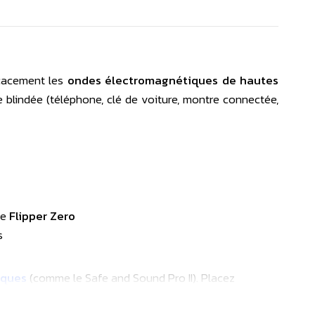
icacement les
ondes électromagnétiques de hautes
e blindée (téléphone, clé de voiture, montre connectée,
le
Flipper Zero
s
iques
(comme le Safe and Sound Pro II). Placez