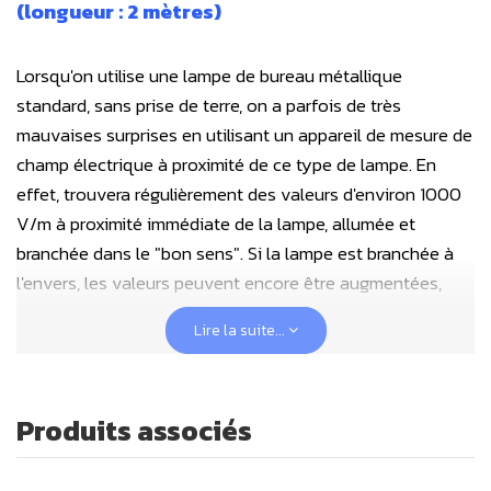
(longueur : 2 mètres)
Lorsqu'on utilise une lampe de bureau métallique
standard, sans prise de terre, on a parfois de très
mauvaises surprises en utilisant un appareil de mesure de
champ électrique à proximité de ce type de lampe. En
effet, trouvera régulièrement des valeurs d'environ 1000
V/m à proximité immédiate de la lampe, allumée et
branchée dans le "bon sens". Si la lampe est branchée à
l'envers, les valeurs peuvent encore être augmentées,
identifiez cette problématique avec un détecteur de
Lire la suite...
champ électrique sonore.
Le simple fait de mettre à la terre cette lampe métallique
Produits associés
permettra réduire considérablement cette pollution, qui
restera légèrement supérieure à celle d'une lampe blindée
(le fil d'alimentation ne sera pas protégé), mais