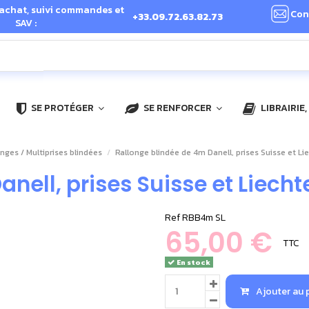
 achat, suivi commandes et
Con
+33.09.72.63.82.73
SAV :
SE PROTÉGER
SE RENFORCER
LIBRAIRIE
onges / Multiprises blindées
Rallonge blindée de 4m Danell, prises Suisse et Li
nell, prises Suisse et Liecht
Ref
RBB4m SL
65,00 €
TTC
En stock
Ajouter au 