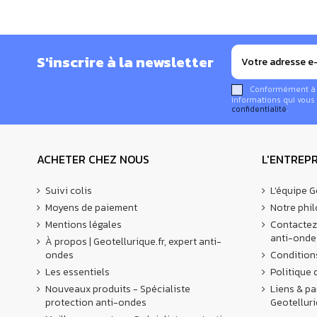
Longueur : 5 m
Couleur : Noir
Longueur : 4 mètres
S'inscrire à la newsletter
Connectique : prises mâles et femelles 2P+T Suiss
Sécurité enfant
Conformément à la
informations qui vous 
Puissance 3500 W max. / 16 A max
confidentialité
.
Tension d'utilisation 3500 W max / 16 A Max
La vérification et l'efficacité du blindage ont été mes
ACHETER CHEZ NOUS
L'ENTREPR
Suivi colis
L'équipe G
Moyens de paiement
Notre phi
Mentions légales
Contactez
anti-onde
À propos | Geotellurique.fr, expert anti-
ondes
Condition
Les essentiels
Politique 
Nouveaux produits - Spécialiste
Liens & pa
protection anti-ondes
Geotelluri