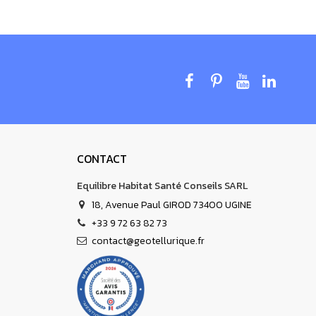
).
Fabriqué en Allemagne par Danell.
CONTACT
Equilibre Habitat Santé Conseils SARL
18, Avenue Paul GIROD 73400 UGINE
+33 9 72 63 82 73
contact@geotellurique.fr