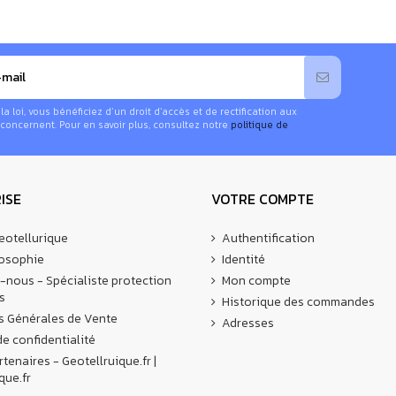
e (type J, norme SEVV 1011:2009 Type 12)
 loi, vous bénéficiez d’un droit d’accès et de rectification aux
concernent. Pour en savoir plus, consultez notre
politique de
urées d'après les normes TCO´99, Band I (MPR II, DIN prEN 50279
ISE
VOTRE COMPTE
eotellurique
Authentification
losophie
Identité
-nous - Spécialiste protection
Mon compte
s
Historique des commandes
s Générales de Vente
Adresses
de confidentialité
rtenaires - Geotellruique.fr |
que.fr