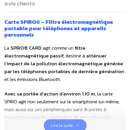
Avis clients
Carte SPIRO® – Filtre électromagnétique
portable pour téléphones et appareils
personnels
La
SPIRO® CARD
agit comme un
filtre
électromagnétique passif,
destiné à
atténuer
l'impact de la pollution électromagnétique
générée
par les téléphones portables de dernière génération
et les émissions Bluetooth.
Avec sa portée d’action d’environ 1,10 m,
la carte
SPIRO agit non seulement sur le smartphone lui-même,
mais aussi sur ses périphériques sans fil portés à
proximité comme les
oreillettes Bluetooth
ou les
montres connectées
qui bénéficient ainsi du même
Lire la suite...