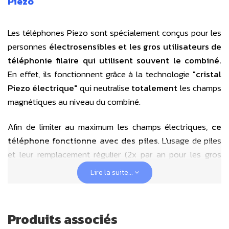
Piezo
Les téléphones Piezo sont spécialement conçus pour les
personnes
électrosensibles et les gros utilisateurs de
téléphonie filaire qui utilisent souvent le combiné.
En effet, ils fonctionnent grâce à la technologie
"cristal
Piezo électrique"
qui neutralise
totalement
les champs
magnétiques au niveau du combiné.
Afin de limiter au maximum les champs électriques,
ce
téléphone fonctionne avec des piles
. L'usage de piles
et leur remplacement régulier (2x par an pour les gros
utilisateurs) est nécessaire pour un usage fonctionnel
Lire la suite...
complet, de l'écran mais aussi notamment pour bien
arriver à prendre la ligne en mode mains-libres.
Produits associés
Attention : Si votre téléphone est relié à un modem,