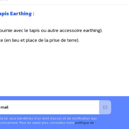
pis Earthing :
urnie avec le tapis ou autre accessoire earthing).
(en lieu et place de la prise de terre).
 loi, vous bénéficiez d’un droit d’accès et de rectification aux
concernent. Pour en savoir plus, consultez notre
politique de