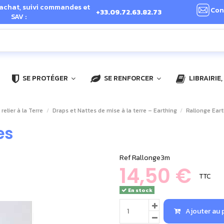
 achat, suivi commandes et
Con
+33.09.72.63.82.73
SAV :
SE PROTÉGER
SE RENFORCER
LIBRAIRIE
 relier à la Terre
Draps et Nattes de mise à la terre – Earthing
Rallonge Ear
es
Ref
Rallonge3m
14,50 €
TTC
En stock
Ajouter au 