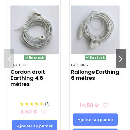
Hauteur totale : 31 cm
Hauteur de la tige en métal : 28 cm
Tige métallique de terre adaptable poursystème
Earthing avec 12 mètres de fil adaptable sur
système de Earthing :
En stock
En stock
EARTHING
EARTHING
Cordon droit
Rallonge Earthing
Earthing 4,6
6 mètres
mètres
(3)
14,50 €
11,50 €
Ajouter au panier
Ajouter au panier