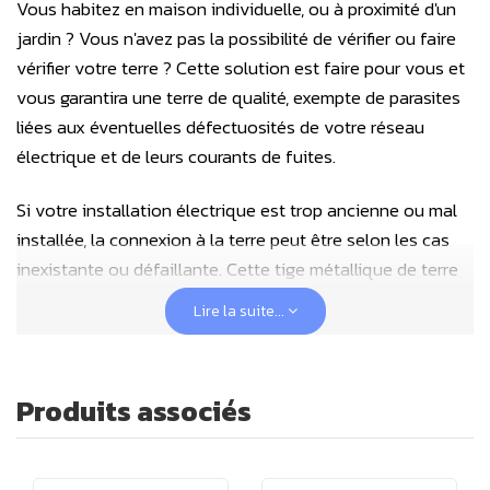
Vous habitez en maison individuelle, ou à proximité d'un
jardin ? Vous n'avez pas la possibilité de vérifier ou faire
vérifier votre terre ? Cette solution est faire pour vous et
vous garantira une terre de qualité, exempte de parasites
liées aux éventuelles défectuosités de votre réseau
électrique et de leurs courants de fuites.
Si votre installation électrique est trop ancienne ou mal
installée, la connexion à la terre peut être selon les cas
inexistante ou défaillante. Cette tige métallique de terre
peut vous permettre de créer votre propre prise de terre
Lire la suite...
pour earthing chez vous dans votre jardin, en zone de
préférence humide. Il vous suffit d'enfoncer la tige
métallique dans le sol puis de relier votre dispositif
Produits associés
Earthing au cordon.