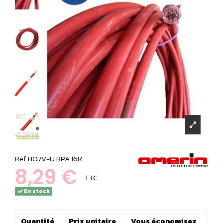
Ref
HO7V-U BPA 16R
8,29 €
TTC
En stock
Quantité
Prix unitaire
Vous économisez