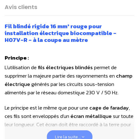
Avis clients
Fil blindé rigide 16 mm² rouge pour
installation électrique biocompatible -
H07V-R - à la coupe au mètre
Principe :
L'utilisation de
fils électriques blindés
permet de
supprimer la majeure partie des rayonnements en
champ
électrique
générés par les circuits sous-tension
alimentés par le réseau domestique 230 V / 50 Hz.
Le principe est le même que pour une
cage de faraday
,
ces fils sont enveloppés d'un
écran métallique
sur toute
leur longueur. Cet écran doit être raccordé à la terre pour
rendre fonctionnel le blindage. La mise à la terre du fil
Lire la suite...