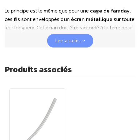
Le principe est le même que pour une
cage de faraday
,
ces fils sont enveloppés d'un
écran métallique
sur toute
leur longueur. Cet écran doit être raccordé à la terre pour
rendre fonctionnel le blindage. La mise à la terre du fil
Lire la suite...
blindé s'effectue sur le
fil de continuité
(appelé :
drain
)
et permet ainsi de bloquer et d'évacuer les champs
électriques.
Produits associés
L'objectif de ces fils blindés est de participer à la
réduction de notre exposition aux champs
électromagnétiques ; en particulier dans les lieux de
repos tels que les chambres et autres emplacements à
forte présence (bureau, canapé, cuisine, etc).
Pour la réalisation d'une installation électrique
biocompatible à l'aide de fils blindés,
seuls les