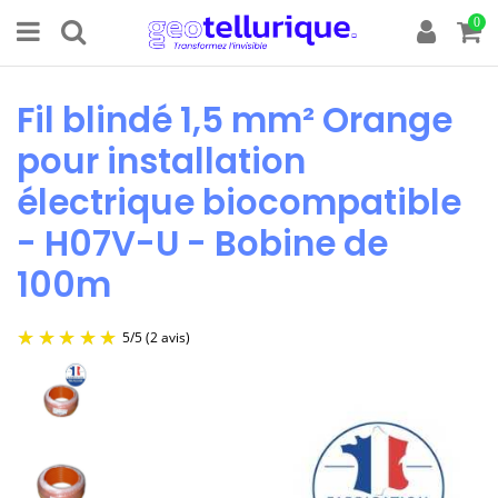
0
Fil blindé 1,5 mm² Orange
pour installation
électrique biocompatible
- H07V-U - Bobine de
100m
5
/
5
(2 avis)