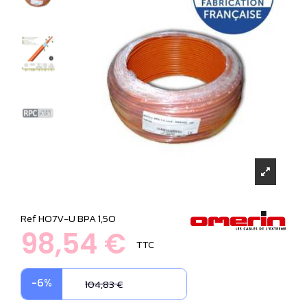
Ref
HO7V-U BPA 1,5O
98,54 €
TTC
-6%
104,83 €