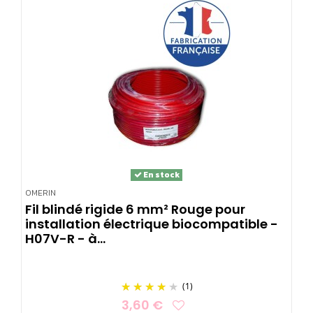
En stock
OMERIN
Fil blindé rigide 6 mm² Rouge pour
installation électrique biocompatible -
H07V-R - à...
(1)
3,60 €