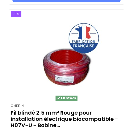
-5%
En stock
OMERIN
Fil blindé 2,5 mm² Rouge pour
installation électrique biocompatible -
H07V-U - Bobine...