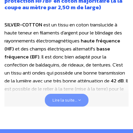
protection HF/BF en coton majoritaire (à la
coupe au mètre par 2,50 m de large)
SILVER-COTTON
est un tissu en coton translucide à
haute teneur en filaments d'argent pour le blindage des
rayonnements électromagnétiques
haute fréquence
(HF)
et des champs électriques alternatifs
basse
fréquence (BF)
. Il est donc bien adapté pour la
confection de baldaquins, de rideaux, de tentures. C'est
un tissu anti ondes qui possède une bonne transmission
de la lumière avec une très bonne atténuation de
42 dB
. Il
est possible de le relier à la terre (mise à la terre) pour le
blindage
des champs basses fréquences (champ
Lire la suite...
électrique)
. C’est un produit agréable au toucher, lavable
et facile à travailler.
Ce nouveau tissu
SILVER-COTTON
est particulièrement