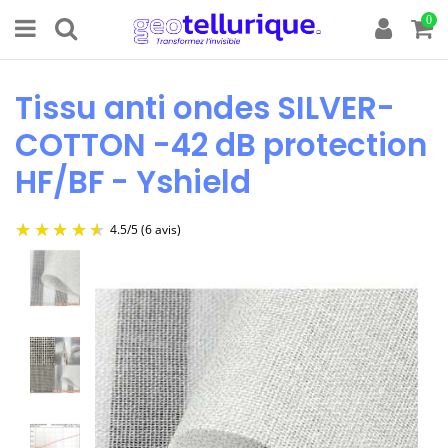
0
Tissu anti ondes SILVER-
COTTON -42 dB protection
HF/BF - Yshield
4.5
/
5
(6 avis)