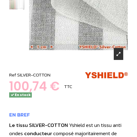
Ref
SILVER-COTTON
100,74 €
TTC
En stock
EN BREF
Le
tissu SILVER-COTTON
Yshield est un tissu anti
ondes
conducteur
composé majoritairement de