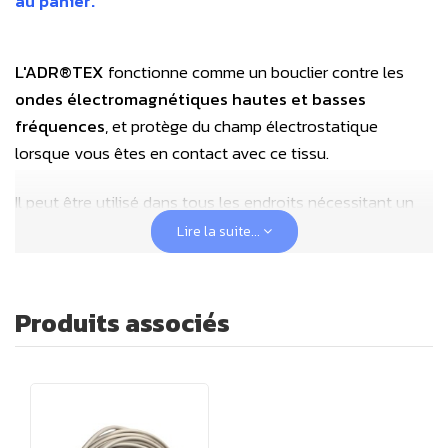
au panier.
L'
ADR®TEX
fonctionne comme un bouclier contre les
ondes électromagnétiques hautes et basses
fréquences
, et protège du champ électrostatique
lorsque vous êtes en contact avec ce tissu.
Il peut être utilisé dans tous les endroits nécessitant un
blindage électromagnétique pour bloquer l'influence des
Lire la suite...
champs électriques de basses fréquences, et des champs
électromagnétiques de hautes fréquences.
Produits associés
Ce
tissu anti ondes
s'applique particulièrement aux
pièces où nous passons beaucoup de temps : chambres à
coucher, lieux de repos, de travail, etc.
Il peut être placé sous le matelas, dans la housse de