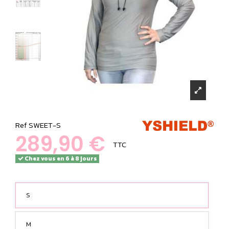
Ref
SWEET-S
289,90 €
TTC
Chez vous en 6 à 8 jours
S
M