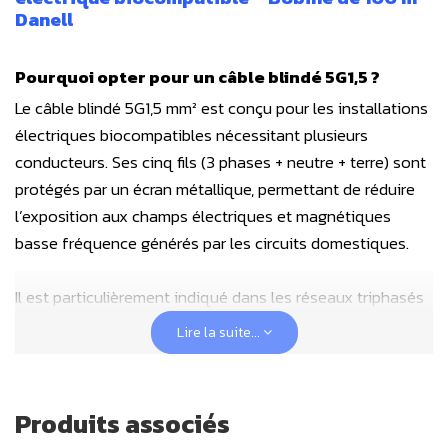
Danell
Pourquoi opter pour un câble blindé 5G1,5 ?
Le câble blindé 5G1,5 mm² est conçu pour les installations
électriques biocompatibles nécessitant plusieurs
conducteurs. Ses cinq fils (3 phases + neutre + terre) sont
protégés par un écran métallique, permettant de réduire
l’exposition aux champs électriques et magnétiques
basse fréquence générés par les circuits domestiques.
Il est particulièrement indiqué dans les réseaux triphasés
et les circuits d’éclairage complexes utilisant télérupteurs,
Lire la suite...
commandes temporisées ou domotique (ex. : 3 retours de
lampes + neutre + terre).
Il peut également être utilisé pour alimenter un tableau
Produits associés
secondaire dans un garage ou une dépendance.