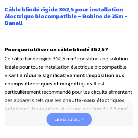
Câble blindé rigide 3G2,5
pour installation
électrique biocompatible - Bobine de 25m -
Danell
Pourquoi utiliser un câble blindé 3G2,5 ?
Ce câble blindé rigide 3G2,5 mm² constitue une solution
idéale pour toute installation électrique biocompatible,
visant à
réduire significativement l’exposition aux
champs électriques et magnétiques
.
Il est
particulièrement recommandé pour les circuits alimentant
des appareils tels que les
chauffe-eaux électriques
,
radiateurs
,
fours
, nécessitant une
section de 2,5 mm²
.
Ce câble
garantit une électricité biotique
,
Lire la suite...
respectueuse du vivant !