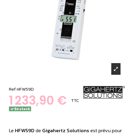
Ref
HFW59D
1 233,90 €
TTC
En stock
Le
HFW59D
de
Gigahertz Solutions
est prévu pour