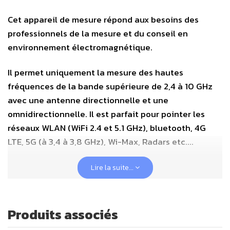
Cet appareil de mesure répond aux besoins des
professionnels de la mesure et du conseil en
environnement électromagnétique.
Il permet uniquement la mesure des hautes
fréquences de la bande supérieure de 2,4 à 10 GHz
avec une antenne directionnelle et une
omnidirectionnelle. Il est parfait pour pointer les
réseaux WLAN (WiFi 2.4 et 5.1 GHz), bluetooth, 4G
LTE, 5G (à 3,4 à 3,8 GHz), Wi-Max, Radars etc....
Son usage est le même que le modèle professionnel
Lire la suite...
HFE59B (avec une analyse d'une bande de fréquence de
de 27 MHz à 3,3 GHz), dont il est le complément idéal,
dans les fréquences complémentaires supérieures, de 2,4
Produits associés
jusqu'à 10 GHz. Cet appareil permet de réaliser une