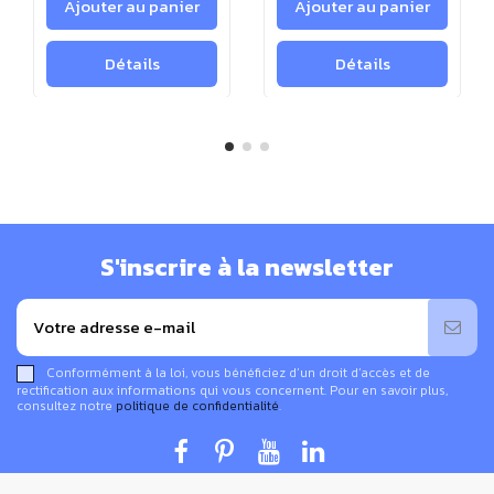
International de Bau-Biologie® & d'Ecologie (IBE -
Ajouter au panier
Ajouter au panier
USA) (SBM - Allemagne).
Détails
Détails
La mesure des rayonnements de hautes fréquences se
fait directement dans l'unité habituelle utilisée pour
déterminer les effets biologiques (µW/m²).
L'appareil de mesure possède une entrée pour
connecter une antenne Log périodique, qui se
retrouve être excellente pour localiser les sources
de rayonnements de hautes fréquences, ou
S'inscrire à la newsletter
l'antenne omni-directionnelle UBB_2410 pour
obtenir facilement une mesure globale.
Il permet une identification des sources de
Conformément à la loi, vous bénéficiez d’un droit d’accès et de
rayonnements pulsés par l'analyse acoustique et
rectification aux informations qui vous concernent. Pour en savoir plus,
consultez notre
politique de confidentialité
.
dispose d'une lecture des valeurs crêtes et de la
valeur moyenne d'affichage (commutable).
En plus de l'amélioration de la précision par rapport