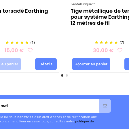
Geotellurique.fr
 torsadé Earthing
Tige métallique de te
pour système Earthin
ing.
12 mètres de fil
s
(1)
(7)
15,00 €
30,00 €
 au panier
Détails
Ajouter au panier
 température (pas plus de 65°C)
 loi, vous bénéficiez d’un droit d’accès et de rectification aux
 lessive contenant des agents de blanchissements oxygénés ou
concernent. Pour en savoir plus, consultez notre
politique de