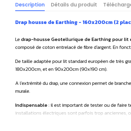
Description
Détails du produit
Téléchar
Drap housse de Earthing - 160x200cm (2 plac
Le
drap-housse Geotellurique de Earthing pour li
composé de coton entrelacé de fibre d'argent.
En foncti
De taille adaptée pour lit standard européen de très g
180x200cm, et en 90x200cm (90x190 cm).
A l'extrémité du drap, une connexion permet de brancher
murale.
Indispensable
: il est important de tester ou de faire 
installations électriques sont parfois trop anciennes, ou
L'usage au minimum d'un testeur de terre est la précauti