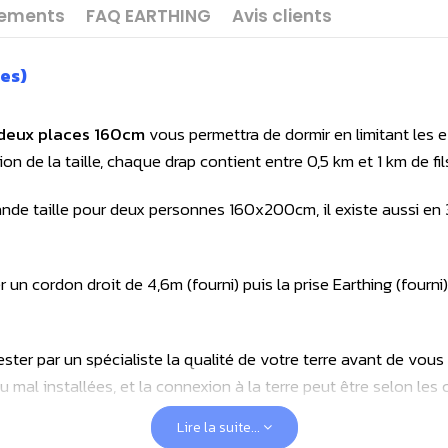
gements
FAQ EARTHING
Avis clients
es)
t deux places 160cm
vous permettra de dormir en limitant les e
on de la taille, chaque drap contient entre 0,5 km et 1 km de fil
rande taille pour deux personnes 160x200cm, il existe aussi e
 un cordon droit de 4,6m (fourni) puis la prise Earthing (fourn
tester par un spécialiste la qualité de votre terre avant de vous
 mal installées, et la connexion à la terre peut être selon les 
Lire la suite...
on minimum à faire sur la prise qui va servir pour vous relier à 