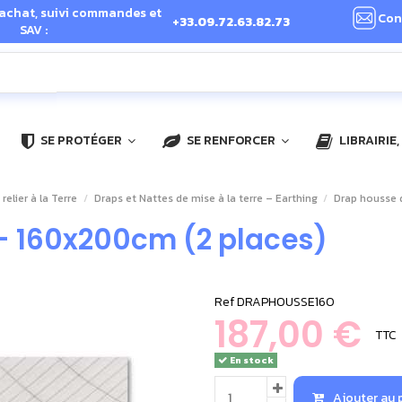
 achat, suivi commandes et
Con
+33.09.72.63.82.73
SAV :
SE PROTÉGER
SE RENFORCER
LIBRAIRIE
 relier à la Terre
Draps et Nattes de mise à la terre – Earthing
Drap housse 
 - 160x200cm (2 places)
Ref
DRAPHOUSSE160
187,00 €
TTC
En stock
Ajouter au 