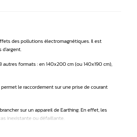
ffets des pollutions électromagnétiques. Il est
s d'argent.
n 3 autres formats : en 140x200 cm (ou 140x190 cm),
i) permet le raccordement sur une prise de courant
 brancher sur un appareil de Earthing. En effet, les
cas inexistante ou défaillante.
la terre. (Disponible dans cette rubrique Earthing ou