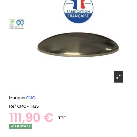
Marque:
CMO
Ref
CMO-TR25
111,90 €
TTC
En stock