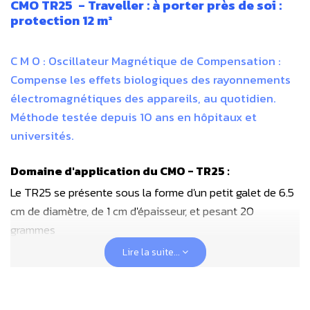
CMO TR25 - Traveller : à porter près de soi :
protection 12 m²
C M O : Oscillateur Magnétique de Compensation :
Compense les effets biologiques des rayonnements
électromagnétiques des appareils, au quotidien.
Méthode testée depuis 10 ans en hôpitaux et
universités.
Domaine d'application du CMO - TR25 :
Le TR25 se présente sous la forme d'un petit galet de 6.5
cm de diamètre, de 1 cm d'épaisseur, et pesant 20
grammes
Lire la suite...
Ses domaines d'applications sont les suivantes :
WiFi, Wimax, bluetooth, DECT, antennes relais (y compris
la 4G), communications par satellite, réseaux électriques