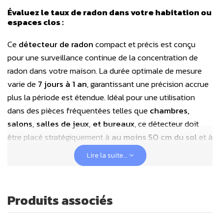
Évaluez le taux de radon dans votre habitation ou
espaces clos :
Ce
détecteur de radon
compact et précis est conçu
pour une surveillance continue de la concentration de
radon dans votre maison. La durée optimale de mesure
varie de
7 jours à 1 an
, garantissant une précision accrue
plus la période est étendue. Idéal pour une utilisation
dans des pièces fréquentées telles que
chambres,
salons, salles de jeux, et bureaux
, ce détecteur doit
être placé stratégiquement à
au moins 50 cm du sol
et à
150 cm de toute porte, fenêtre, ou bouche d'aération
Lire la suite...
pour une efficacité maximale.
Ne pas déplacer l'appareil pendant toute la durée de
Produits associés
la mesure.
Plus la période de mesure est longue, plus la mesure