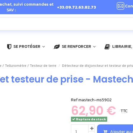
 achat, suivi commandes et
Con
+33.09.72.63.82.73
SAV :
SE PROTÉGER
SE RENFORCER
LIBRAIRIE
e / Telluromètre / Testeur de terre
Détecteur de disjoncteur et testeur de pr
 et testeur de prise - Maste
Ref
mastech-ms5902
62,90 €
TTC
Rupture de stock
Ajouter au 