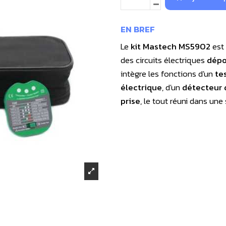
EN BREF
Le
kit Mastech MS5902
est
des circuits électriques
dépo
intègre les fonctions d'un
te
électrique
, d'un
détecteur 
prise
, le tout réuni dans un