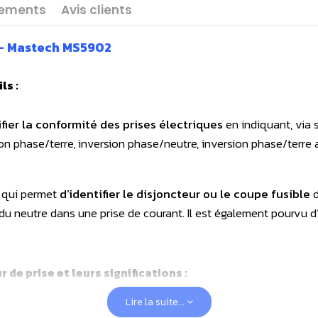
gements
Avis clients
e - Mastech MS5902
ls :
ifier la conformité des prises électriques
en indiquant, via 
on phase/terre, inversion phase/neutre, inversion phase/terre 
 qui permet
d’identifier le disjoncteur ou le coupe fusible
d
 du neutre dans une prise de courant. Il est également pourvu 
de prise et leurs significations :
Lire la suite...