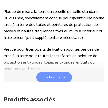
Plaque de mise à la terre universelle de taille standard
80x80 mm, spécialement conçue pour garantir une bonne
mise à la terre des toiles et peintures de protection de
basses et hautes fréquences fixés au murs à l'intérieur ou
à l'extérieur (joint supplémentaire nécessaire).
Prévue pour trois points de fixation pour les bandes de
mise à la terre pour toutes les surfaces de peinture de
protection anti-ondes, toiles anti-ondes, enduits ou
armatures anti-ondes.
Lire la suite...
Cette plaque murale est livrée avec un cache de
protection blanc, améliorant ainsi l'esthétique de
l'installation et protégeant en même temps les fils
Produits associés
d'éventuels tiraillements.