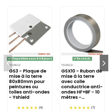
Un plaque de mise à la terre est nécessaire pour un grand
mur ou pour deux petites zones contiguës.
Utilisation à l'intérieur comme à l'extérieur (joint
supplémentaire nécessaire). Plus fin qu'un panneau de
construction en placoplatre avec son épaisseur de 11 mm,
il peut aussi être prévu encastré.
3 câbles de mise à la terre peuvent être raccordées par
Disponible sous 6 à 8 jours
En stock.
plaque.
YSHIELD
YSHIELD
GS3 - Plaque de
GSX10 - Ruban de
mise à la terre
mise à la terre
80x80mm pour
avec colle
peintures ou
conductrice anti-
toiles anti-ondes
ondes HF+BF - 10
- Yshield
mètres -...
(4)
(7)