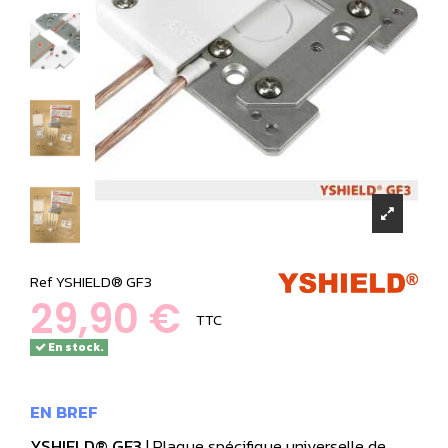
Ref
YSHIELD® GF3
29,90 €
TTC
En stock.
EN BREF
YSHIELD® GF3
| Plaque spécifique universelle de