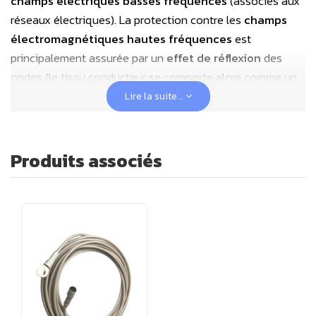
champs électriques basses fréquences
(associés aux
réseaux électriques). La protection contre les
champs
électromagnétiques hautes fréquences
est
principalement assurée par un
effet de réflexion
des
ondes (le tissu conducteur se comporte alors comme un
miroir pour ces ondes). Pour obtenir une cage de faraday
Lire la suite...
complète d'un baldaquin anti-ondes, il est également
nécessaire de réaliser un blindage par le bas. Ce tapis de
sol de blindage a une atténuation très élevée de
88dB
,
Produits associés
et est livré avec tout le matériel de mise à la terre
nécessaire.
Le
tapis de sol pour
baldaquin anti ondes
se compose
de deux morceaux de toile anti ondes qui sont placés
côte à côte avec un chevauchement de 5 cm, fabriqués
avec de la
toile anti ondes HNG80
,
avec une
atténuation de blindage de
88 dB
. De petites plaques