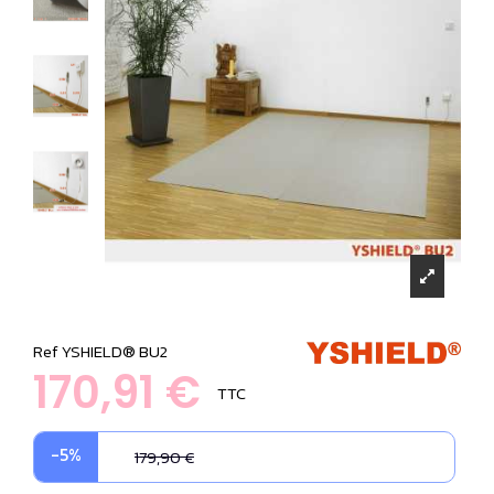
Ref
YSHIELD® BU2
170,91 €
TTC
-5%
179,90 €