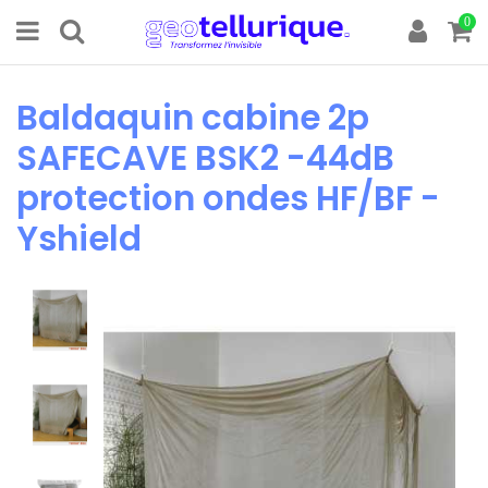
0
Baldaquin cabine 2p
SAFECAVE BSK2 -44dB
protection ondes HF/BF -
Yshield