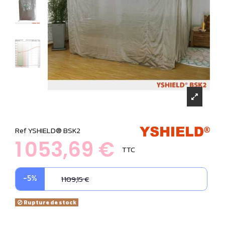
Ref
YSHIELD® BSK2
1 053,69 €
TTC
-5%
1 109,15 €
Rupture de stock