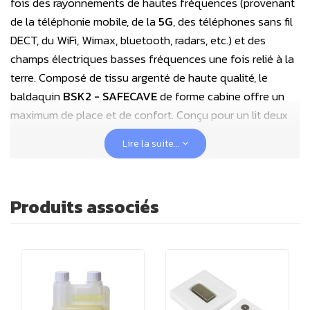
fois des rayonnements de hautes fréquences (provenant
de la téléphonie mobile, de la
5G
, des téléphones sans fil
DECT, du WiFi, Wimax, bluetooth, radars, etc.) et des
champs électriques basses fréquences une fois relié à la
terre. Composé de tissu argenté de haute qualité, le
baldaquin
BSK2 - SAFECAVE
de forme cabine offre un
maximum de place et de confort. Conçu pour un lit deux
personnes, il convient pour des lits doubles jusqu'à 2 m
Lire la suite...
de large. Dimensions du baldaquin : largeur 220 cm,
longueur 220 cm, hauteur 220 cm avec une entrée par
deux
ouvertures dont les pans se chevauchent.
Produits associés
Ce
baldaquin anti ondes
à une forme cabine, qui offre
la meilleure sensation d'espace. Il s'utilise dans des pièces
avec un plafond horizontal standard, et ne peut pas être
utilisé facilement dans le cas de toits en pente (Dans ce
cas prévoir notre modèle pyramidal, plus simple à fixer