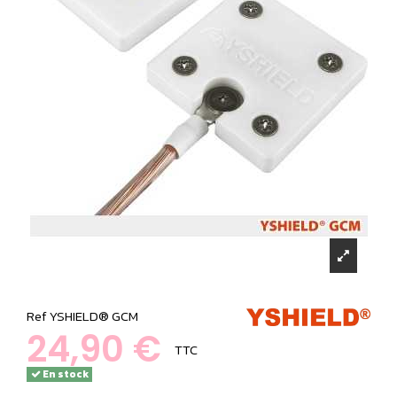
Ref
YSHIELD® GCM
24,90 €
TTC
En stock