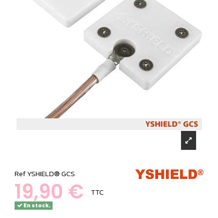
Ref
YSHIELD® GCS
19,90 €
TTC
En stock.