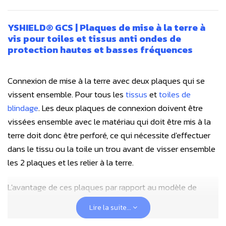
YSHIELD® GCS | Plaques de mise à la terre à
vis pour toiles et tissus anti ondes de
protection hautes et basses fréquences
Connexion de mise à la terre avec deux plaques qui se
vissent ensemble. Pour tous les
tissus
et
toiles de
blindage
. Les deux plaques de connexion doivent être
vissées ensemble avec le matériau qui doit être mis à la
terre doit donc être perforé, ce qui nécessite d'effectuer
dans le tissu ou la toile un trou avant de visser ensemble
les 2 plaques et les relier à la terre.
L'avantage de ces plaques par rapport au modèle de
plaques magnétiques GCM est qu'il sera pratiquement
Lire la suite...
impossible de défaire par inadvertance les deux plaques