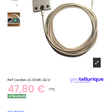
Ref
Cordon-O-1OOK-GCV
47,80 €
TTC
En stock