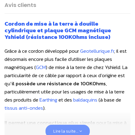
Avis clients
Cordon de mise à la terre à douille
cylindrique et plaque GCM magnétique
Yshield (résistance 100KOhms incluse)
Grâce à ce cordon développé pour
Geotellurique.fr
, il est
désormais encore plus facile d'utiliser les plaques
magnétiques (
GCM
) de mise à la terre de chez Yshield. La
particularité de ce câble par rapport à ceux d’origine est
qu’
il possède une résistance de 100KOhms
,
particulièrement utile pour les usages de mise à la terre
des produits de
Earthing
et des
baldaquins
(à base de
tissus anti-ondes
).
Il permet une connectique plus simple
pour la mise à
la terre qui se fait par une douille cylindrique qui se place
Lire la suite...