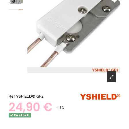
Ref
YSHIELD® GF2
24,90 €
TTC
En stock.