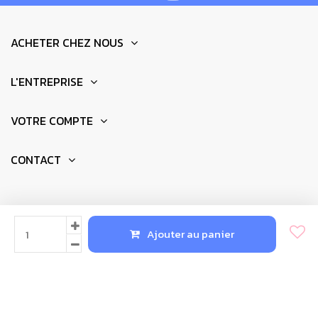
ACHETER CHEZ NOUS
L'ENTREPRISE
1 |
20 mm d'ouverture possible pour une gaine permettant
VOTRE COMPTE
l'arrivée du câble par l'arrière, si le câble doit être
acheminé par l'arrière dans le mur.
CONTACT
2 |
Pré-percez des trous de 6 mm. Insérez les chevilles.
Vissez avec les vis universelles 3,5x40 fournies.
© 2025 - Réalisation par
Newkeys.fr
Ajouter au panier