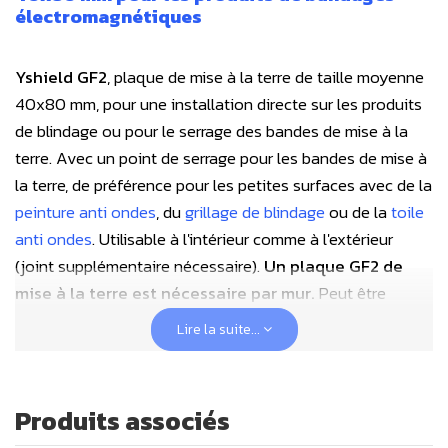
électromagnétiques
Yshield GF2
, plaque de mise à la terre de taille moyenne
40x80 mm, pour une installation directe sur les produits
de blindage ou pour le serrage des bandes de mise à la
terre. Avec un point de serrage pour les bandes de mise à
la terre, de préférence pour les petites surfaces avec de la
peinture anti ondes
, du
grillage de blindage
ou de la
toile
anti ondes
. Utilisable à l'intérieur comme à l'extérieur
(joint supplémentaire nécessaire).
Un plaque GF2 de
mise à la terre est nécessaire par mur.
Peut être
encastrée dans un mur de placo grâce à sa hauteur de 11
Lire la suite...
mm.
Connectivité :
Produits associés
1 point de serrage. 2 raccords de câble