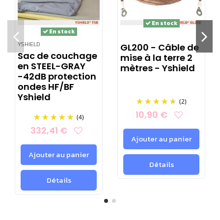
hamac, chaises longues, banquettes).
En stock
Connectivité :
En stock
2 connexions de câble
YSHIELD
GL200 - Câble de
Sac de couchage
mise à la terre 2
en STEEL-GRAY
mètres - Yshield
Contenu de la livraison :
-42dB protection
Piquet de mise à la terre en acier inoxydable d'une
ondes HF/BF
Yshield
longueur de 43 cm, plus un couvercle de protection (25 x
(2)
25 x 73 mm), toutes les vis, rondelles, cosses de câble et
10,90 €
(4)
un outil de vissage avec embouts Torx® nécessaires. Le
332,41 €
câble n'est pas compris dans la livraison.
Ajouter au panier
Ajouter au panier
Nous recommandons nos câbles pré-montés GL de
Détails
différentes longueurs :
GL20
(20cm),
GL100
(1m),
GL200
Détails
(2m),
GL500
(5m),
GL1000
(10m).