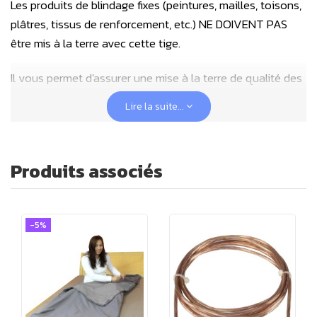
Les produits de blindage fixes (peintures, mailles, toisons,
plâtres, tissus de renforcement, etc.) NE DOIVENT PAS
être mis à la terre avec cette tige.
Il vous permet d'assurer une mise à la terre de qualité des
draps de Earthing Yshield. Ce piquet vous permet de
Lire la suite...
bénéficier d'une terre électriquement propre lorsque votre
réseau est perturbé.
Produits associés
Nous recommandons ce piquet de terre mobile pour la
mise à la terre des accessoires Yshield Earthing ES2/ES3.
Il vous permet de bénéficier d'un contact réel avec la terre
et de manière plus naturelle.
-5%
Ce piquet associé à un drap Yshield Earthing vous
permettra de rester connecté à la terre aussi bien en
intérieur (lits, canapés, fauteuils) qu'en extérieur (transat,