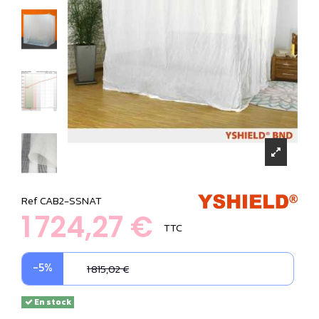
Ref
CAB2-SSNAT
1 724,27 €
TTC
-5%
1 815,02 €
En stock