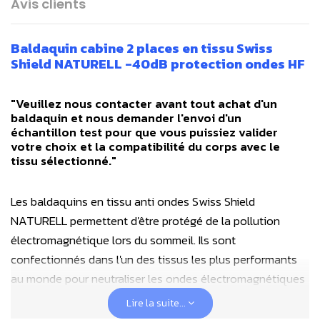
Avis clients
Baldaquin cabine 2 places en tissu Swiss
Shield NATURELL -40dB protection ondes HF
"Veuillez nous contacter avant tout achat d'un
baldaquin et nous demander l'envoi d'un
échantillon test pour que vous puissiez valider
votre choix et la compatibilité du corps avec le
tissu sélectionné."
Les baldaquins en tissu anti ondes Swiss Shield
NATURELL permettent d'être protégé de la pollution
électromagnétique lors du sommeil. Ils sont
confectionnés dans l'un des tissus les plus performants
au monde pour neutraliser les ondes électromagnétiques
de hautes fréquences, le tissu Naturell Swiss Shield. En
Lire la suite...
effet, nous vivons aujourd'hui plongés dans un brouillard