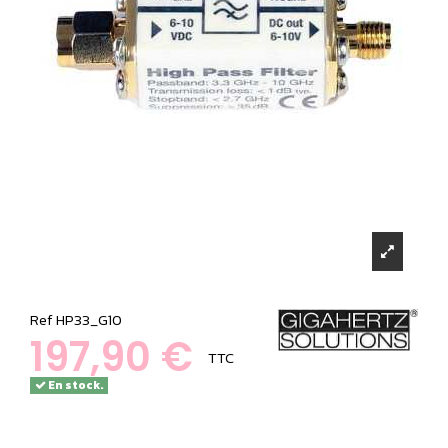
Ref
HP33_G10
197,90 €
TTC
En stock.