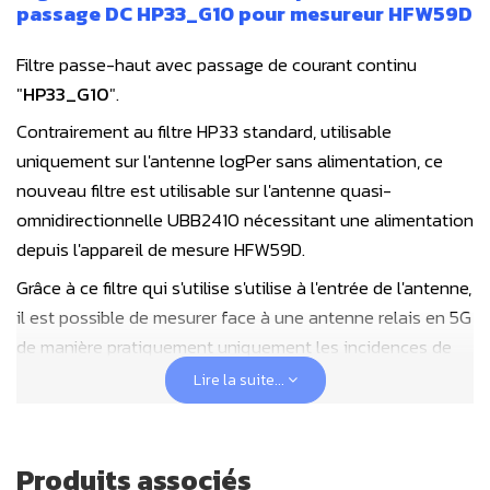
passage DC HP33_G10 pour mesureur HFW59D
Filtre passe-haut avec passage de courant continu
"
HP33_G10
".
Contrairement au filtre HP33 standard, utilisable
uniquement sur l'antenne logPer sans alimentation, ce
nouveau filtre est utilisable sur l'antenne quasi-
omnidirectionnelle UBB2410 nécessitant une alimentation
depuis l'appareil de mesure HFW59D.
Grâce à ce filtre qui s'utilise s'utilise à l'entrée de l'antenne,
il est possible de mesurer face à une antenne relais en 5G
de manière pratiquement uniquement les incidences de
cette antenne relais, dès lors que les WiFis internes au
Lire la suite...
lieux ont été coupés et que l'antenne ne se situe pas
dans une zone de radars d'aviation (entre 8,5 et 9,5 GHz).
Ce filtre peut être utilisé pour
supprimer les fréquences
Produits associés