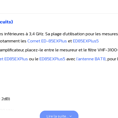
cuits)
inférieures à 3,4 GHz. Sa plage d'utilisation pour les mesures 
 notamment les
Cornet ED-85EXPlus
et
ED85EXPlus5
amplificateur
, placez-le entre le mesureur et le filtre VHF-3100
et ED85EXPlus
ou le
ED85EXPlus5
avec
l'antenne BAT8
, pour
 2dB)
00 MHz
Lire la suite...