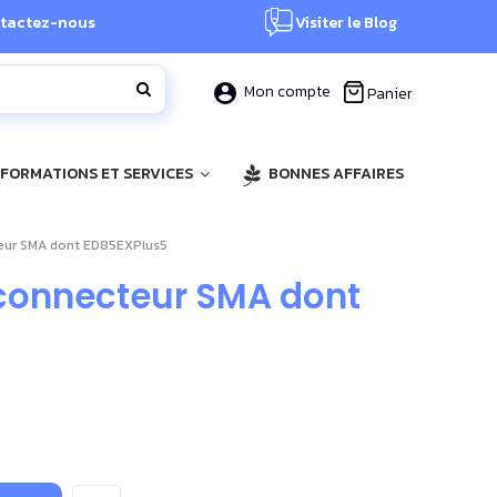
tactez-nous
Visiter le Blog
Mon compte
Panier
, FORMATIONS ET SERVICES
BONNES AFFAIRES
cteur SMA dont ED85EXPlus5
à connecteur SMA dont