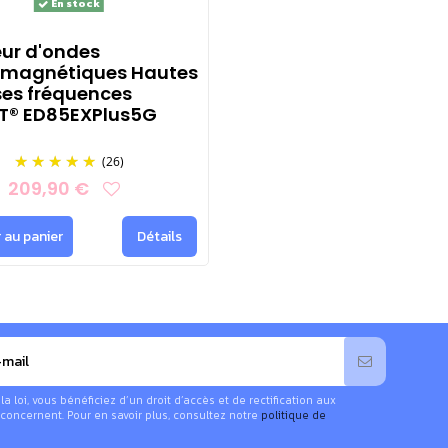
En stock
ur d'ondes
omagnétiques Hautes
ses fréquences
T® ED85EXPlus5G
(26)
209,90 €
 au panier
Détails
 loi, vous bénéficiez d’un droit d’accès et de rectification aux
concernent. Pour en savoir plus, consultez notre
politique de