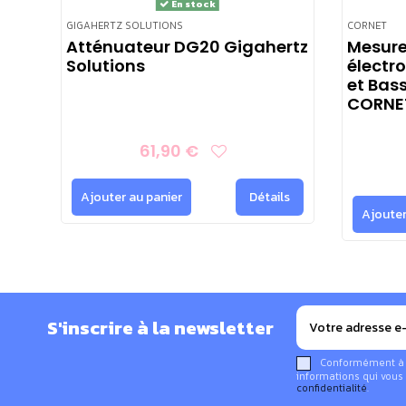
En stock
GIGAHERTZ SOLUTIONS
CORNET
Atténuateur DG20 Gigahertz
Mesure
Solutions
électr
et Bas
CORNE
61,90 €
Ajouter au panier
Détails
Ajouter
S'inscrire à la newsletter
Conformément à la
informations qui vous 
confidentialité
.