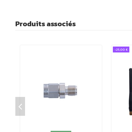
Connecteur SMA :
compatible avec tous les appare
Impédance caractéristique :
50 Ohms
Produits associés
Perte d'insertion :
- 0,5 dB
Pertes de retour :
à 10 GHz > 15 dB
-25,00 €