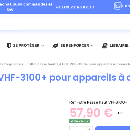
 achat, suivi commandes et
Con
+33.09.72.63.82.73
SAV :
SE PROTÉGER
SE RENFORCER
LIBRAIRIE
es fréquences
Filtre passe haut 3,4 GHz VHF-3100+ pour appareils à conne
z VHF-3100+ pour appareils 
Ref
Filtre Passe haut VHF3100+
57,90 €
TTC
En stock