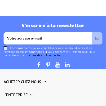
annule également d'un facteur 10 les incidences de
l'électricité sale liée aux CPL Linky.
S'inscrire à la newsletter
Vidéo de présentation des gaines blindées Flex a
ray et Prefilzen :
Conformément à la loi, vous bénéficiez d’un droit d’accès et de
rectification aux informations qui vous concernent. Pour en savoir plus,
consultez notre
politique de confidentialité
.
ACHETER CHEZ NOUS
L'ENTREPRISE
Si vous souhaitez également supprimer également le