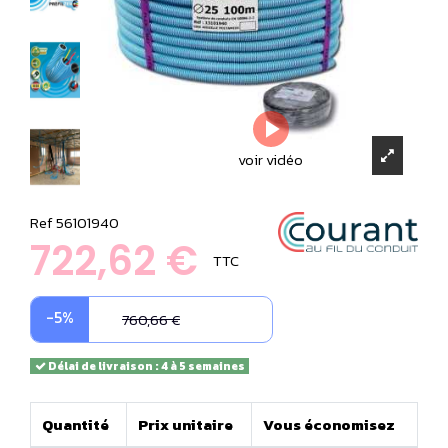
voir vidéo
Ref
56101940
722,62 €
TTC
-5%
760,66 €
Délai de livraison : 4 à 5 semaines
Quantité
Prix unitaire
Vous économisez