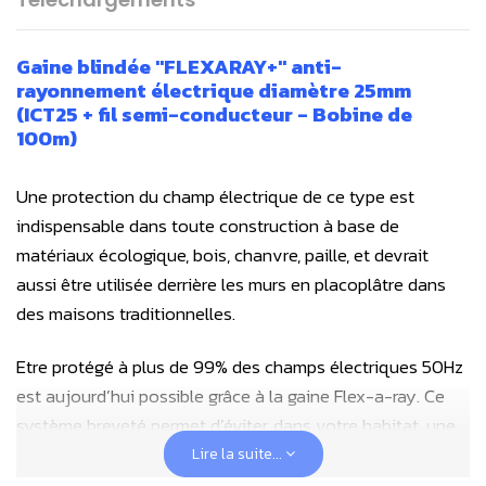
Gaine blindée "FLEXARAY+" anti-
rayonnement électrique diamètre 25mm
(ICT25 + fil semi-conducteur - Bobine de
100m)
Une protection du champ électrique de ce type est
indispensable dans toute construction à base de
matériaux écologique, bois, chanvre, paille, et devrait
aussi être utilisée derrière les murs en placoplâtre dans
des maisons traditionnelles.
Etre protégé à plus de 99% des champs électriques 50Hz
est aujourd’hui possible grâce à la gaine Flex-a-ray. Ce
système breveté permet d’éviter, dans votre habitat, une
exposition aux champs électriques 50 Hz, qui vous
Lire la suite...
permet de vous préserver dans votre habitat. Cette gaine