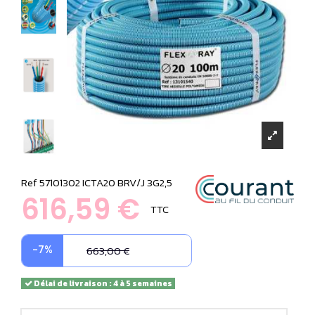
Ref
57101302 ICTA20 BRV/J 3G2,5
616,59 €
TTC
-7%
663,00 €
Délai de livraison : 4 à 5 semaines