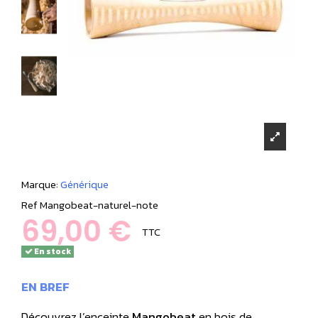
Marque:
Générique
Ref
Mangobeat-naturel-note
69,00 €
TTC
En stock
EN BREF
Découvrez l’enceinte
Mangobeat
en bois de