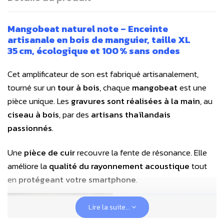
Mangobeat naturel
note
– Enceinte
artisanale en bois de manguier
, t
aille XL
35 cm,
écologique et 100 % sans ondes
Cet
amplificateur de son
est fabriqué artisanalement,
tourné sur un
tour à bois
, chaque
mangobeat
est une
pièce unique. Les
gravures sont réalisées à la main
, au
ciseau à bois
, par des
artisans thaïlandais
passionnés
.
Une
pièce de cuir
recouvre la fente de résonance. Elle
améliore la
qualité du rayonnement acoustique
tout
en
protégeant votre smartphone
.
Lire la suite...