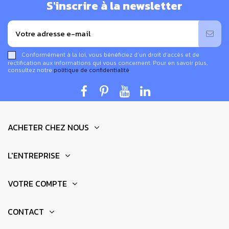
S'inscrire à la newsletter
Conformément à la loi, vous bénéficiez d’un droit d’accès et de
rectification aux informations qui vous concernent. Pour en savoir plus,
consultez notre
politique de confidentialité
.
ACHETER CHEZ NOUS
Fonctionnement de cet amplificateur de son
naturel
L'ENTREPRISE
Le mangobeat agit comme un
amplificateur en bois
sans électricité.
Insérez votre téléphone dans la
VOTRE COMPTE
cavité conçue à cet effet
et laissez
la résonance du
bois naturel diffuser un son plus profond.
Il amplifie
CONTACT
naturellement le son du haut-parleur de votre