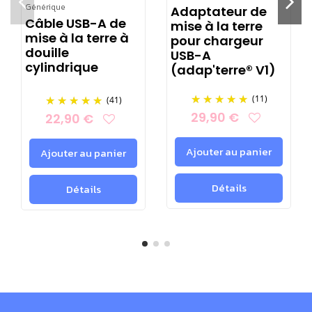
Générique
Adaptateur de
simple et écologique.
Câble USB-A de
mise à la terre
mise à la terre à
pour chargeur
Fabrication artisanale :
chaque enceinte bois allie
douille
USB-A
noblesse du matériau et exigence sonore, finition
cylindrique
(adap'terre® V1)
soignée et gravures distinctives.
(11)
(41)
​Écologique et durable :
issu de bois de manguier
29,90 €
22,90 €
recyclé, sans coupe sauvage dans une démarche
zéro déchet.
Ajouter au panier
Ajouter au panier
Polyvalence et compatibilité universelle :
tous
les smartphones (du plus récent au plus ancien)
Détails
Détails
s'adaptent au mangobeat.
Zéro émission d’ondes électromagnétiques :
pas
de Bluetooth, Wi-Fi ou radio.
Gagnant du concours lépine (4 médailles)
,
symbole d'innovation française !