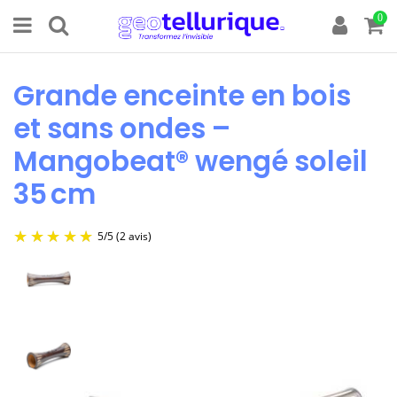
0
Grande enceinte en bois
et sans ondes –
Mangobeat® wengé soleil
35 cm
5
/
5
(2 avis)