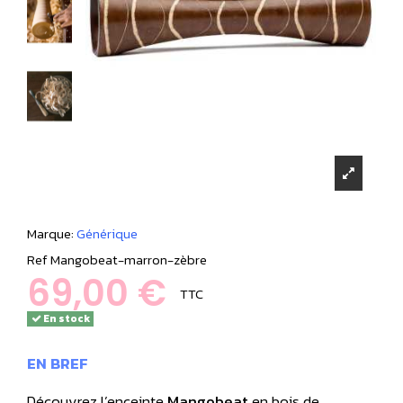
Marque:
Générique
Ref
Mangobeat-marron-zèbre
69,00 €
TTC
En stock
EN BREF
Découvrez l’enceinte
Mangobeat
en bois de