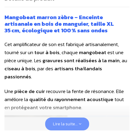
Mangobeat m
arron zèbre
– Enceinte
artisanale en bois de manguier
, t
aille XL
35 cm,
écologique et 100 % sans ondes
Cet
amplificateur de son
est fabriqué artisanalement,
tourné sur un
tour à bois
, chaque
mangobeat
est une
pièce unique. Les
gravures sont réalisées à la main
, au
ciseau à bois
, par des
artisans thaïlandais
passionnés
.
Une
pièce de cuir
recouvre la fente de résonance. Elle
améliore la
qualité du rayonnement acoustique
tout
en
protégeant votre smartphone
.
Lire la suite...