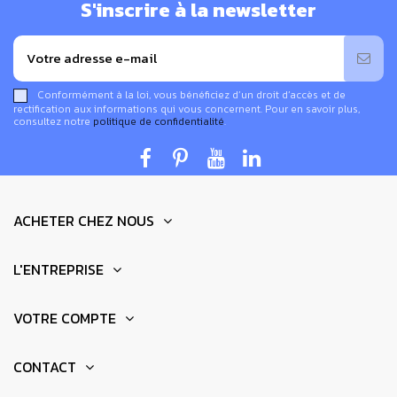
S'inscrire à la newsletter
Conformément à la loi, vous bénéficiez d’un droit d’accès et de
rectification aux informations qui vous concernent. Pour en savoir plus,
consultez notre
politique de confidentialité
.
ACHETER CHEZ NOUS
Fonctionnement de cet amplificateur de son
naturel
L'ENTREPRISE
Le mangobeat agit comme un
amplificateur en bois
sans électricité.
Insérez votre téléphone dans la
VOTRE COMPTE
cavité conçue à cet effet
et laissez
la résonance du
bois naturel diffuser un son plus profond.
Il amplifie
CONTACT
naturellement le son du haut-parleur de votre