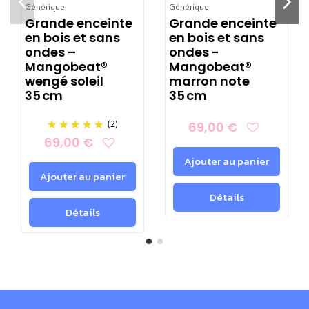
Générique
Générique
simple et écologique.
Grande enceinte
Grande enceinte
en bois et sans
en bois et sans
Fabrication artisanale :
chaque enceinte bois allie
ondes –
ondes -
noblesse du matériau et exigence sonore, finition
Mangobeat®
Mangobeat®
soignée et gravures distinctives.
wengé soleil
marron note
35 cm
35 cm
​Écologique et durable :
issu de bois de manguier
recyclé, sans coupe sauvage dans une démarche
(2)
69,00 €
zéro déchet.
69,00 €
Ajouter au panier
Polyvalence et compatibilité universelle :
tous
Ajouter au panier
les smartphones (du plus récent au plus ancien)
Détails
s'adaptent au mangobeat.
Détails
Zéro émission d’ondes électromagnétiques :
pas
de Bluetooth, Wi-Fi ou radio.
Gagnant du concours lépine (4 médailles)
,
symbole d'innovation française !