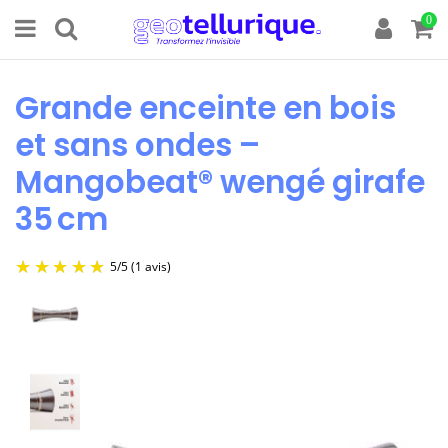
0
Grande enceinte en bois
et sans ondes –
Mangobeat® wengé girafe
35 cm
5
/
5
(1 avis)