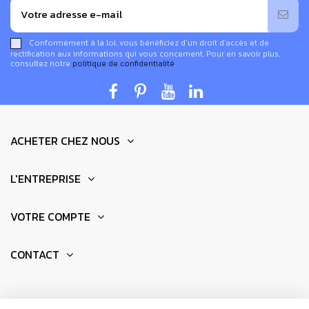
Conformément à la loi, vous bénéficiez d’un droit d’accès et de
rectification aux informations qui vous concernent. Pour en savoir plus,
consultez notre
politique de confidentialité
.
ACHETER CHEZ NOUS
Fonctionnement de cet amplificateur de son
naturel
L'ENTREPRISE
Le mangobeat agit comme un
amplificateur en bois
sans électricité.
Insérez votre téléphone dans la
VOTRE COMPTE
cavité conçue à cet effet
et laissez
la résonance du
bois naturel diffuser un son plus profond.
Il amplifie
CONTACT
naturellement le son du haut-parleur de votre
smartphone, jusqu’à
5 à 8 fois plus intense
. Les
modèles de 35 cm
restituent des graves plus présents