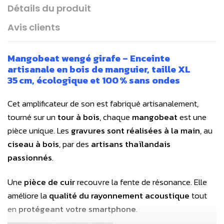
Détails du produit
Avis clients
Mangobeat wengé girafe – Enceinte
artisanale en bois de manguier, taille XL
35 cm, écologique et 100 % sans ondes
Cet
amplificateur de son
est fabriqué artisanalement,
tourné sur un
tour à bois
, chaque
mangobeat
est une
pièce unique. Les
gravures sont réalisées à la main
, au
ciseau à bois
, par des
artisans thaïlandais
passionnés
.
Une
pièce de cuir
recouvre la fente de résonance. Elle
améliore la
qualité du rayonnement acoustique
tout
en
protégeant votre smartphone
.