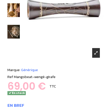
Marque:
Générique
Ref
Mangobeat-wengé-girafe
69,00 €
TTC
En stock
EN BREF