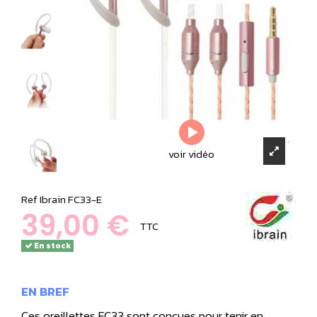
voir vidéo
Ref
Ibrain FC33-E
39,00 €
TTC
En stock
EN BREF
Ces oreillettes FC33 sont conçues pour tenir en