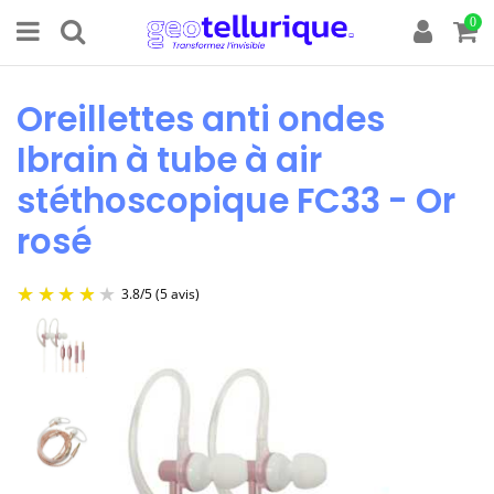
0
Oreillettes anti ondes
Ibrain à tube à air
stéthoscopique FC33 - Or
rosé
3.8
/
5
(5 avis)