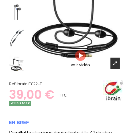
voir vidéo
Ref
Ibrain FC22-E
39,00 €
TTC
En stock
EN BREF
L'oreillette classique équivalente à la A1 de chez