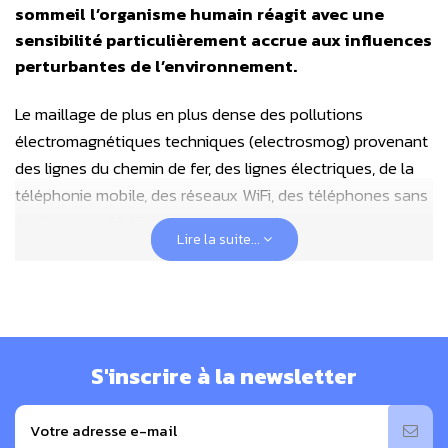
sommeil l’organisme humain réagit avec une
sensibilité particulièrement accrue aux influences
perturbantes de l’environnement.
Le maillage de plus en plus dense des pollutions
électromagnétiques techniques (electrosmog) provenant
des lignes du chemin de fer, des lignes électriques, de la
téléphonie mobile, des réseaux WiFi, des téléphones sans
fil d’intérieur DECT, etc…, mais aussi de zones
Lire la suite...
perturbatrices géopathogènes (rayonnements telluriques,
failles, veines d’eau) peuvent avoir une influence sensible
sur la qualité de champ magnétique du lieu de repos et
donc aussi sur le sommeil.
S'inscrire à la newsletter
Ces perturbations peuvent aussi provenir de l’extérieur,
mais aussi des pièces environnantes ou du voisinage.
Lorsque le corps ne peut plus réguler de lui-même ces