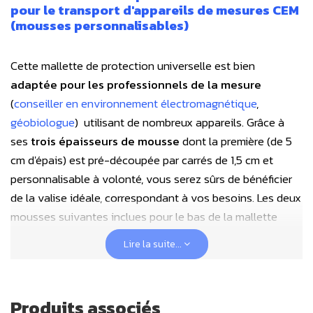
pour le transport
d'appareils de mesures CEM
(mousses personnalisables)
Cette mallette de protection universelle est bien
adaptée pour les professionnels de la mesure
(
c
onseiller en environnement électromagnétique
,
géobiologue
)
utilisant de nombreux appareils. Grâce à
ses
trois épaisseurs de mousse
dont la première (de 5
cm d'épais) est pré-découpée par carrés de 1,5 cm et
personnalisable à volonté, vous serez sûrs de bénéficier
de la valise idéale, correspondant à vos besoins. Les deux
mousses suivantes inclues pour le bas de la mallette
mesurent 4 cm de haut et ne sont quand à elles pas
Lire la suite...
prédécoupées, mais la profondeur nécessaire aux
appareils arrive à être complétée avec une découpe
manuelle à l'aide d'un cutter, ce qui est rendu assez simple
Produits associés
du fait de la reprise de la première mousse prédécoupée…