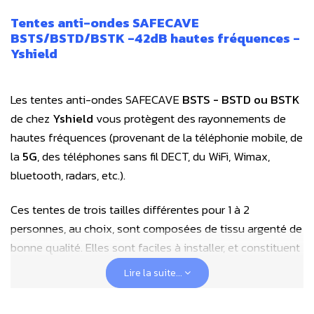
Tentes anti-ondes SAFECAVE
BSTS/BSTD/BSTK -42dB hautes fréquences -
Yshield
Les tentes anti-ondes SAFECAVE
BSTS - BSTD ou BSTK
de chez
Yshield
vous protègent des rayonnements de
hautes fréquences (provenant de la téléphonie mobile, de
la
5G
, des téléphones sans fil DECT, du WiFi, Wimax,
bluetooth, radars, etc.).
Ces tentes de trois tailles différentes pour 1 à 2
personnes, au choix, sont composées de tissu argenté de
bonne qualité. Elles sont faciles à installer, et constituent
grâce à une armature légère sous forme de 2 longues
Lire la suite...
tiges à passer dans les emplacements prévus, une
véritable cage de Faraday anti-ondes sur toutes les