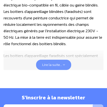
électrique bio-compatible en fil, câble ou gaine blindés.
Les boitiers d'appareillage blindées (faradisés) sont
recouverts d'une peinture conductrice qui permet de
réduire localement les rayonnements des champs
électriques générés par l'installation électrique 230V -
50 Hz. La mise à la terre est indispensable pour assurer le
rôle fonctionnel des boitiers blindés.
Les boitiers d'appareillage faradisés sont spécialement
recommandés dans les espaces sensibles à forte
Lire la suite...
présence (chambres et lieux de repos), il agissent en
complément des autres mesures de réduction des
champs électriques basses fréquences (
fil blindés
,
câbles
blindés
,
interrupteurs automatiques de champ IAC
,
rallonges et multiprises blindées
,
filtres secteur
).
S'inscrire à la newsletter
L'emploi de ce type de boitiers permet d'obtenir une