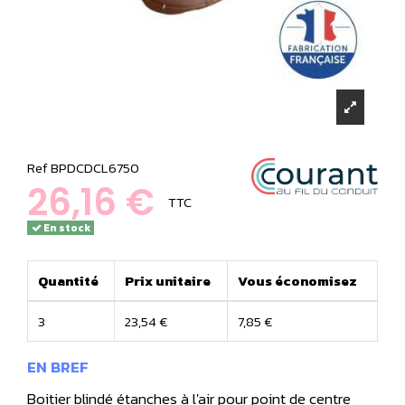
Ref
BPDCDCL6750
26,16 €
TTC
En stock
Quantité
Prix unitaire
Vous économisez
3
23,54 €
7,85 €
EN BREF
Boitier blindé étanches à l'air pour point de centre