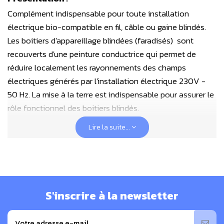
Complément indispensable pour toute installation
électrique bio-compatible en fil, câble ou gaine blindés.
Les boitiers d'appareillage blindées (faradisés) sont
recouverts d'une peinture conductrice qui permet de
réduire localement les rayonnements des champs
électriques générés par l'installation électrique 230V -
50 Hz. La mise à la terre est indispensable pour assurer le
rôle fonctionnel des boitiers blindés.
Lire la suite...
Les boitiers d'appareillage faradisés sont spécialement
recommandés dans les espaces sensibles à forte
présence (chambres et lieux de repos), il agissent en
complément des autres mesures de réduction des
champs électriques basses fréquences (
fil blindés
,
câbles
S'inscrire à la newsletter
blindés
,
interrupteurs automatiques de champ IAC
,
rallonges et multiprises blindées
,
filtres secteur
).