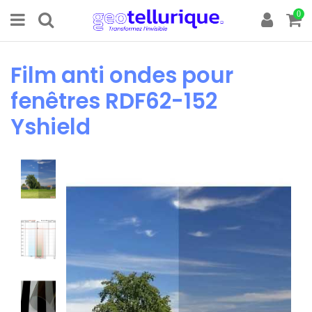
0
Film anti ondes pour
fenêtres RDF62-152
Yshield