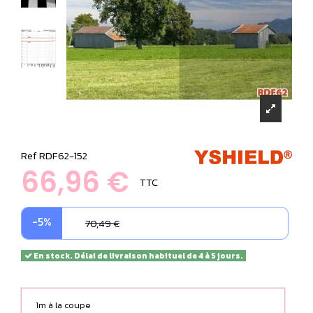
Ref
RDF62-152
66,96 €
TTC
-5%
70,49 €
En stock. Délai de livraison habituel de 4 à 5 jours.
1m à la coupe