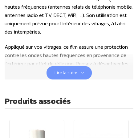
hautes fréquences (antennes relais de téléphonie mobile,
antennes radio et TV, DECT, WiFi, ...). Son utilisation est
uniquement prévue pour l'intérieur des vitrages, à l'abri
des intempéries.
Appliqué sur vos vitrages, ce film assure une protection
contre les ondes hautes fréquences en provenance de
l'extérieur par effet de réflexion. Pensez à désactiver les
émetteurs sans-fil à l'intérieur de votre domicile pour les
Lire la suite...
remplacer par des
solutions filaires
et à appliquer les
principes d'hygiène électromagnétique.
Produits associés
Principalement utilisés sur des vitrages donnant sur
l'extérieur, ce film peut aussi être utilisé sur des cloisons
vitrées intérieures pour cloisonner des bureaux par
exemple ou compléter le blindage d'une pièce protégée
par des
peintures carbone
ou des
toiles conductrices.